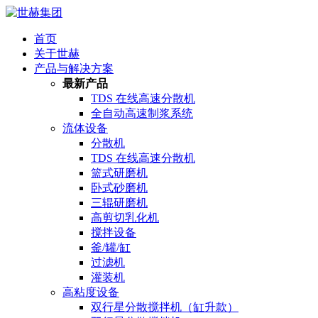
首页
关于世赫
产品与解决方案
最新产品
TDS 在线高速分散机
全自动高速制浆系统
流体设备
分散机
TDS 在线高速分散机
篮式研磨机
卧式砂磨机
三辊研磨机
高剪切乳化机
搅拌设备
釜/罐/缸
过滤机
灌装机
高粘度设备
双行星分散搅拌机（缸升款）