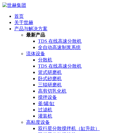
首页
关于世赫
产品与解决方案
最新产品
TDS 在线高速分散机
全自动高速制浆系统
流体设备
分散机
TDS 在线高速分散机
篮式研磨机
卧式砂磨机
三辊研磨机
高剪切乳化机
搅拌设备
釜/罐/缸
过滤机
灌装机
高粘度设备
双行星分散搅拌机（缸升款）